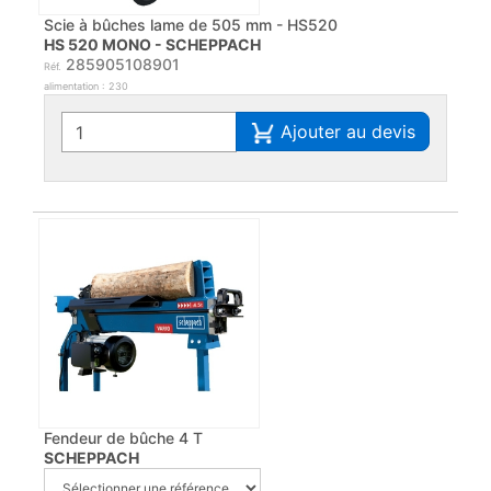
Scie à bûches lame de 505 mm - HS520
HS 520 MONO - SCHEPPACH
285905108901
Réf.
alimentation : 230
Ajouter au devis
Fendeur de bûche 4 T
SCHEPPACH