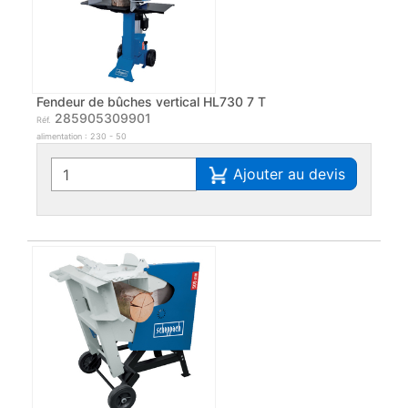
Fendeur de bûches vertical HL730 7 T
285905309901
Réf.
alimentation : 230 - 50
Ajouter au devis