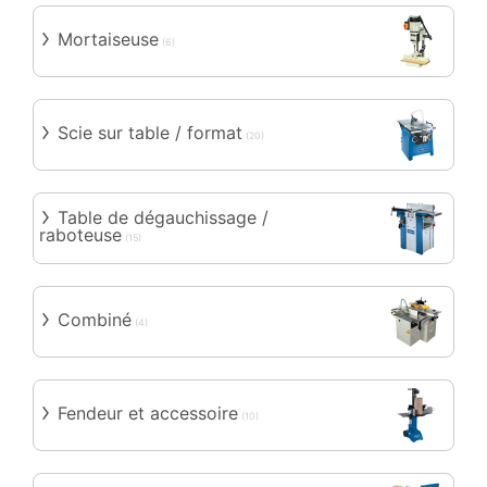
Mortaiseuse
(6)
Scie sur table / format
(20)
Table de dégauchissage /
raboteuse
(15)
Combiné
(4)
Fendeur et accessoire
(10)