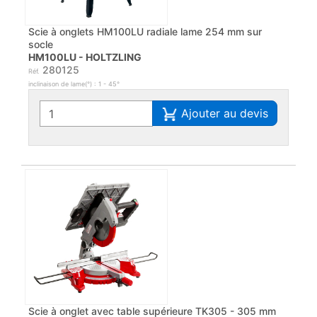
Scie à onglets HM100LU radiale lame 254 mm sur
socle
HM100LU - HOLTZLING
280125
Réf.
inclinaison de lame(°) : 1 - 45°
Ajouter au devis
Scie à onglet avec table supérieure TK305 - 305 mm