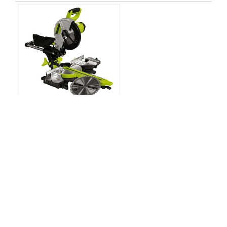
Scie à onglet radiale Ø 255 mm - KGS255DS
248ZIKGS255DS
Réf.
poids(kg) : 14,6
Ajouter au devis
<
Page 1/10
>