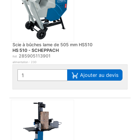
Scie à bûches lame de 505 mm HS510
HS 510 - SCHEPPACH
285905113901
Réf.
alimentation : 230
Ajouter au devis