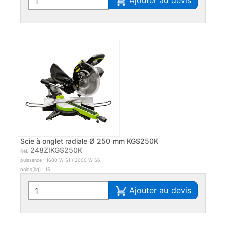
Ajouter au devis
Scie à onglet radiale Ø 250 mm KGS250K
248ZIKGS250K
Réf.
puissance : 1600 W S1 / 2000 W S6
poids(kg) : 15
Ajouter au devis