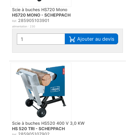
Scie à buches HS720 Mono
HS720 MONO - SCHEPPACH
285905103901
Réf.
alimentation : 230
Ajouter au devis
Scie à buches HS520 400 V 3,0 KW
HS 520 TRI - SCHEPPACH
285905107902
Réf.