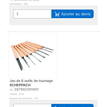
alimentation : 400
Ajouter au devis
Jeu de 8 outils de tournage
SCHEPPACH
287902301601
Réf.
matiere : Acier
longueur de lame(mm) : 120