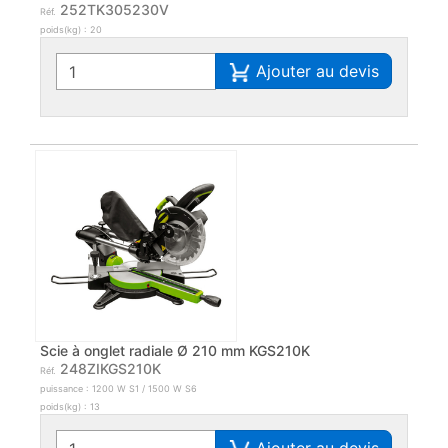
252TK305230V
Réf.
poids(kg) : 20
Ajouter au devis
Scie à onglet radiale Ø 210 mm KGS210K
248ZIKGS210K
Réf.
puissance : 1200 W S1 / 1500 W S6
poids(kg) : 13