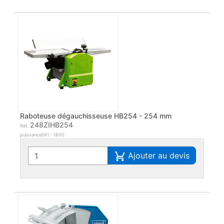
Raboteuse dégauchisseuse HB254 - 254 mm
248ZIHB254
Réf.
puissance(W) : 1800
Ajouter au devis