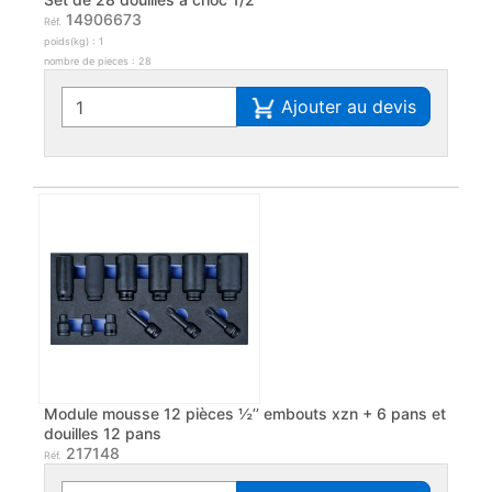
14906673
Réf.
poids(kg) : 1
nombre de pieces : 28
Ajouter au devis
Module mousse 12 pièces ½’’ embouts xzn + 6 pans et
douilles 12 pans
217148
Réf.