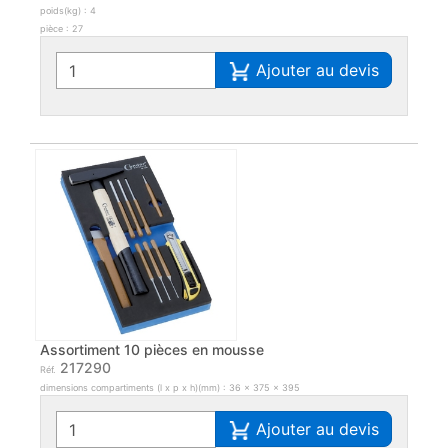
poids(kg) : 4
pièce : 27
Ajouter au devis
Assortiment 10 pièces en mousse
217290
Réf.
dimensions compartiments (l x p x h)(mm) : 36 x 375 x 395
Ajouter au devis