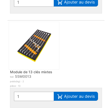
Ajouter au devis
Module de 13 clés mixtes
55M0013
Réf.
poids(kg) : 2
pièce : 13
Ajouter au devis