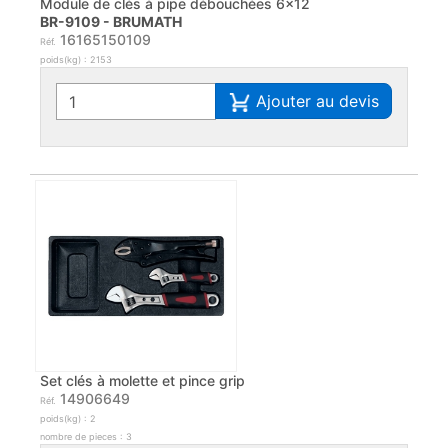
Module de clés à pipe débouchées 6x12
BR-9109 - BRUMATH
16165150109
Réf.
poids(kg) : 2153
Ajouter au devis
Set clés à molette et pince grip
14906649
Réf.
poids(kg) : 2
nombre de pieces : 3