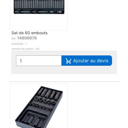
Set de 60 embouts
14906676
Réf.
poids(kg) : 1
nombre de pieces : 60
Ajouter au devis