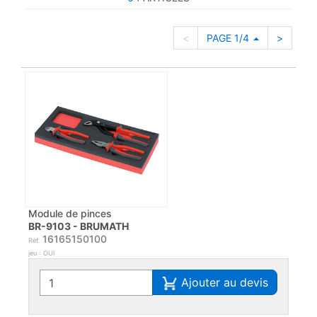
<
PAGE 1/4
>
Module de pinces
BR-9103 - BRUMATH
16165150100
Réf.
jeu : OUI
Ajouter au devis