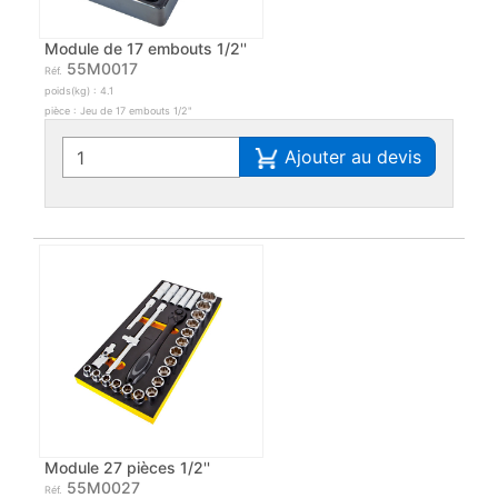
Module de 17 embouts 1/2''
55M0017
Réf.
poids(kg) : 4.1
pièce : Jeu de 17 embouts 1/2"
Ajouter au devis
Module 27 pièces 1/2''
55M0027
Réf.