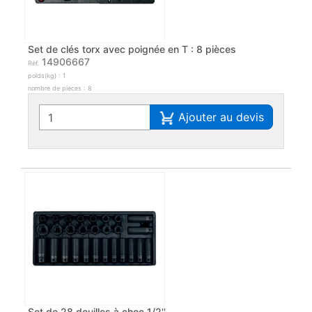
Set de clés torx avec poignée en T : 8 pièces
14906667
Réf.
poids(kg) : 1
nombre de pieces : 8
Ajouter au devis
Set de 28 douilles à choc 1/2''