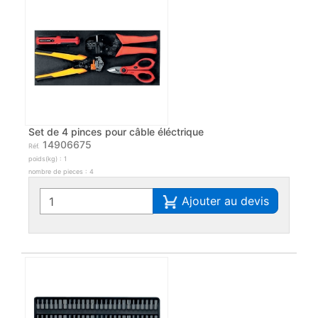
Set de 4 pinces pour câble éléctrique
14906675
Réf.
poids(kg) : 1
nombre de pieces : 4
Ajouter au devis