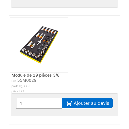
Module de 29 pièces 3/8''
55M0029
Réf.
poids(kg) : 2.5
pièce : 29
Ajouter au devis