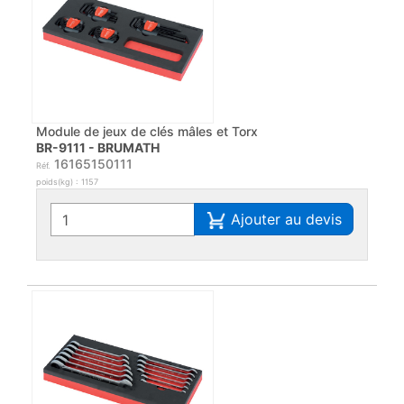
Module de jeux de clés mâles et Torx
BR-9111 - BRUMATH
16165150111
Réf.
poids(kg) : 1157
Ajouter au devis