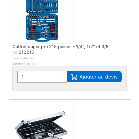
Coffret super pro 215 pièces - 1/4", 1/2" et 3/8"
212215
Réf.
type : métrique
quantite / jeu : 215
Ajouter au devis