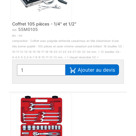
Coffret 105 pièces - 1/4" et 1/2"
55M0105
Réf.
jeu : oui
composition : Coffret avec poignée renforcée caoutchouc en tôle d’aluminium d’une
très bonne qualité : 105 pièces en acier chrome vanadium poli brillant. 18 douilles 1/2 :
10-11-12-13-14-15-16-17-18-19-20-21-22-24-27-30-32-34 mm. + 12 douilles 1/4 :
4-4,5-5-5,5-6-7-8-9-10-11-12-13 mm. + 1 cliquet réversible 1/2 +
Ajouter au devis