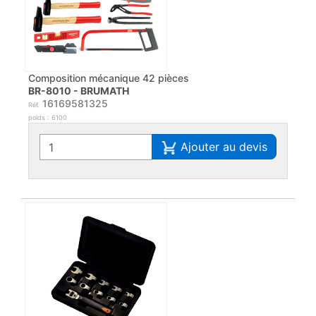
Composition mécanique 42 pièces
BR-8010 - BRUMATH
16169581325
Réf.
poids : 6100
Ajouter au devis