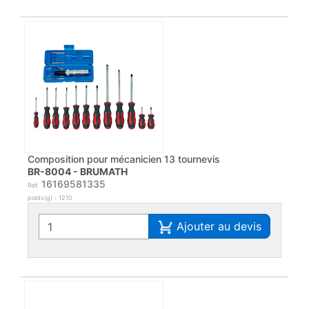
Composition pour mécanicien 13 tournevis
BR-8004 - BRUMATH
16169581335
Réf.
poids(g) : 1210
Ajouter au devis