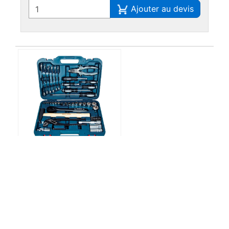
Ajouter au devis
Coffret 56 pièces 1/4" et 1/2''
55M1256
Réf.
Ajouter au devis