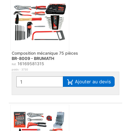
Composition mécanique 75 pièces
BR-8009 - BRUMATH
16169581315
Réf.
poids : 3730
Ajouter au devis