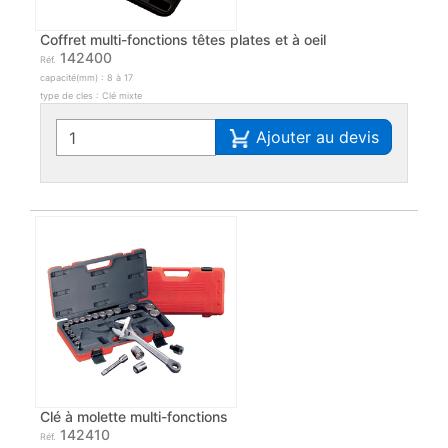
Coffret multi-fonctions têtes plates et à oeil
142400
Réf.
capacité(mm) : 8 à 17
type de cles : Clé mixte
Ajouter au devis
Clé à molette multi-fonctions
142410
Réf.