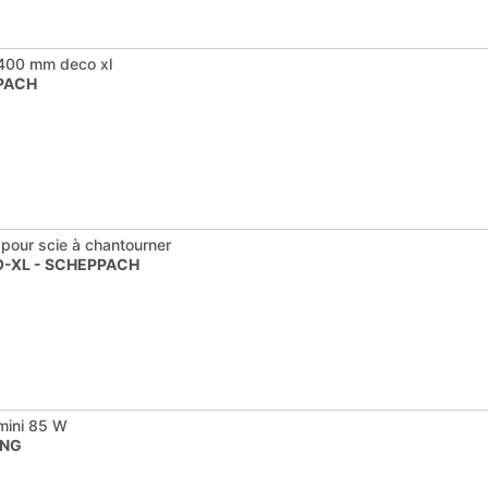
 400 mm deco xl
PACH
pour scie à chantourner
O-XL - SCHEPPACH
mini 85 W
ING