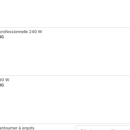
 professionnelle 240 W
NG
 90 W
NG
antourner à ergots