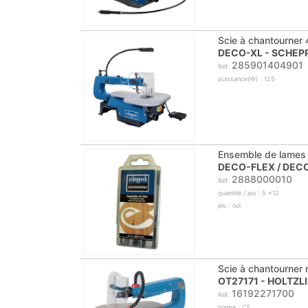
Scie à chantourner
DECO-XL - SCHEP
285901404901
Réf.
puissance(W) : 125
Ensemble de lames 
DECO-FLEX / DEC
2888000010
Réf.
quantite / jeu : 5 x12
jeu : oui
Scie à chantourner 
OT27171 - HOLTZL
16192271700
Réf.
norme : CE