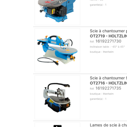
garantie(a) : 1
Scie à chantourner
OT2719 - HOLTZLI
16192271730
Réf.
inclinaison table : -45° à 45°
boutique : Ittenheim
Scie à chantourner
OT2716 - HOLTZLI
16192271735
Réf.
boutique : Ittenheim
garantie(a) : 1
Lames de scie à ch