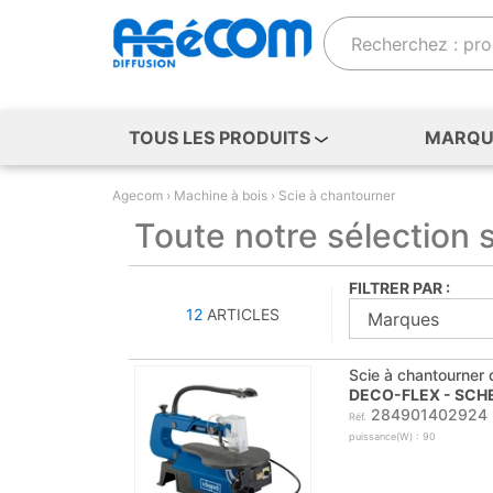
Recherche
TOUS LES PRODUITS
MARQUE
Agecom
Machine à bois
Scie à chantourner
Toute notre sélection
FILTRER PAR :
12
ARTICLES
Scie à chantourner 
DECO-FLEX - SCH
284901402924
Réf.
puissance(W) : 90