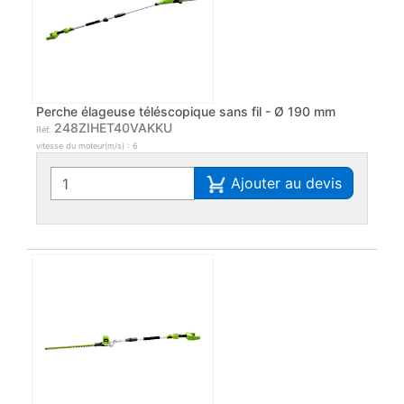
Perche élageuse téléscopique sans fil - Ø 190 mm
248ZIHET40VAKKU
Réf.
vitesse du moteur(m/s) : 6
Ajouter au devis