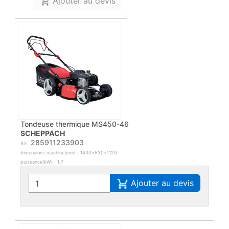
Ajouter au devis
Tondeuse thermique MS450-46
SCHEPPACH
285911233903
Réf.
dimensions machine(mm) : 1430x530x1120
puissance(kW) : 1,7
Ajouter au devis