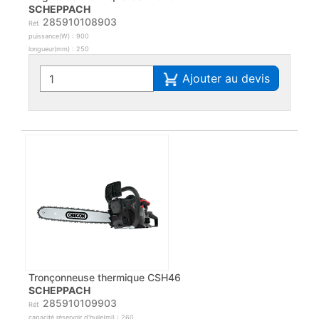
SCHEPPACH
285910108903
Réf.
puissance(W) : 900
longueur(mm) : 250
Ajouter au devis
Tronçonneuse thermique CSH46
SCHEPPACH
285910109903
Réf.
capacité réservoir d'huile(ml) : 260