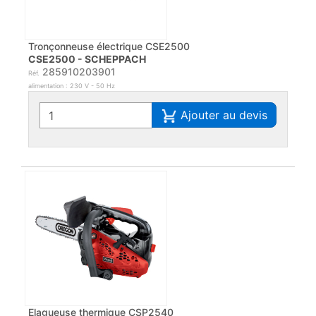
Tronçonneuse électrique CSE2500
CSE2500 - SCHEPPACH
285910203901
Réf.
alimentation : 230 V - 50 Hz
Ajouter au devis
Elagueuse thermique CSP2540