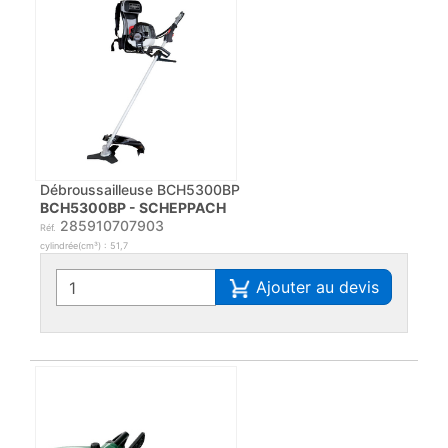
Débroussailleuse BCH5300BP
BCH5300BP - SCHEPPACH
285910707903
Réf.
cylindrée(cm³) : 51,7
Ajouter au devis