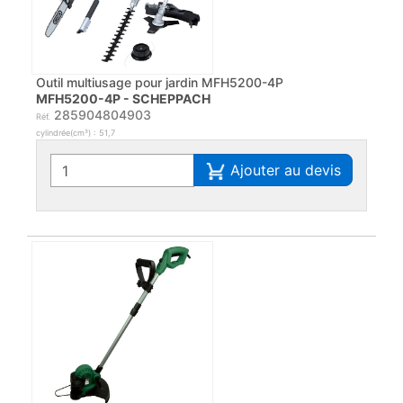
Outil multiusage pour jardin MFH5200-4P
MFH5200-4P - SCHEPPACH
285904804903
Réf.
cylindrée(cm³) : 51,7
Ajouter au devis