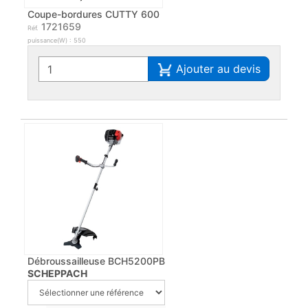
Coupe-bordures CUTTY 600
1721659
Réf.
puissance(W) : 550
Ajouter au devis
Débroussailleuse BCH5200PB
SCHEPPACH