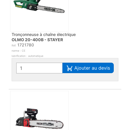
Tronçonneuse à chaîne électrique
OLMO 20-400B - STAYER
1721780
Réf.
norme : CE
lubrification : automatique
Ajouter au devis