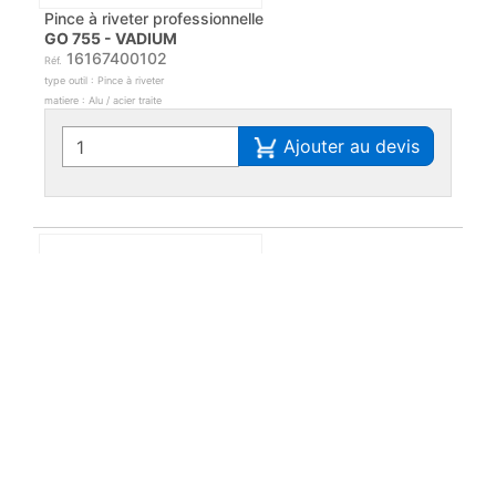
Pince à riveter professionnelle
GO 755 - VADIUM
16167400102
Réf.
type outil : Pince à riveter
matiere : Alu / acier traite
Ajouter au devis
Composition de 21 pièces pour électricien
BR-9217 - BRUMATH
16165150217