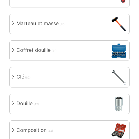
Marteau et masse
(27)
Coffret douille
(31)
Clé
(82)
Douille
(42)
Composition
(44)